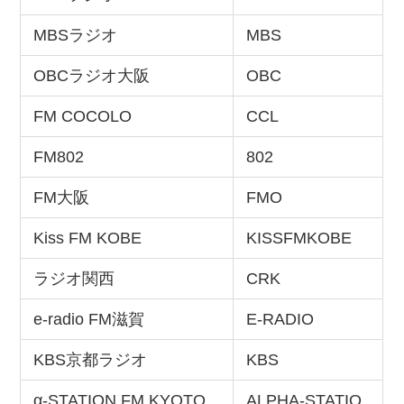
MBSラジオ
MBS
OBCラジオ大阪
OBC
FM COCOLO
CCL
FM802
802
FM大阪
FMO
Kiss FM KOBE
KISSFMKOBE
ラジオ関西
CRK
e-radio FM滋賀
E-RADIO
KBS京都ラジオ
KBS
α-STATION FM KYOTO
ALPHA-STATIO