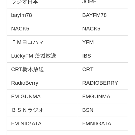
ラジオ日本
JORF
bayfm78
BAYFM78
NACK5
NACK5
ＦＭヨコハマ
YFM
LuckyFM 茨城放送
IBS
CRT栃木放送
CRT
RadioBerry
RADIOBERRY
FM GUNMA
FMGUNMA
ＢＳＮラジオ
BSN
FM NIIGATA
FMNIIGATA